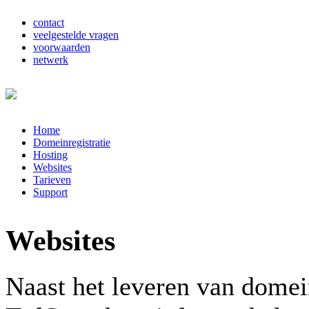
contact
veelgestelde vragen
voorwaarden
netwerk
Home
Domeinregistratie
Hosting
Websites
Tarieven
Support
Websites
Naast het leveren van domein